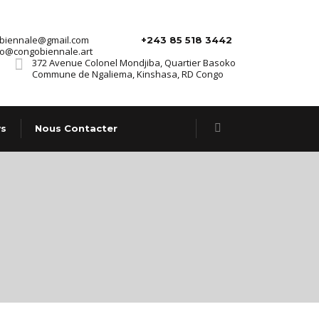
.biennale@gmail.com
+243 85 518 3442
fo@congobiennale.art
372 Avenue Colonel Mondjiba, Quartier Basoko
Commune de Ngaliema, Kinshasa, RD Congo
s
Nous Contacter