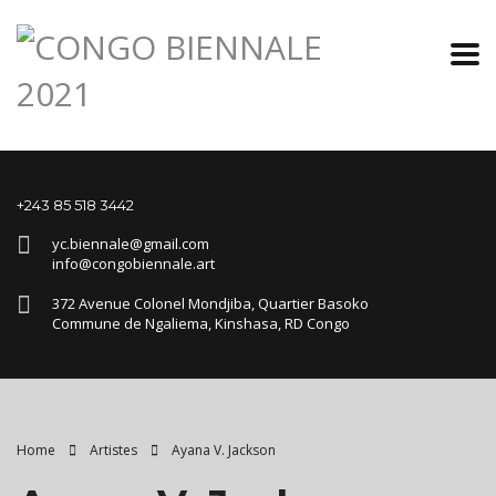
+243 85 518 3442
yc.biennale@gmail.com
info@congobiennale.art
372 Avenue Colonel Mondjiba, Quartier Basoko
Commune de Ngaliema, Kinshasa, RD Congo
Home
Artistes
Ayana V. Jackson