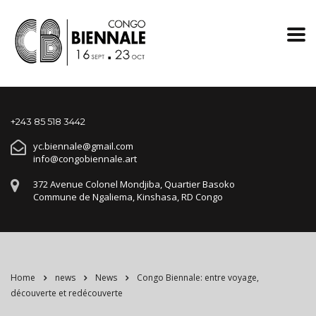
+243 85 518 3442
yc.biennale@gmail.com
info@congobiennale.art
372 Avenue Colonel Mondjiba, Quartier Basoko
Commune de Ngaliema, Kinshasa, RD Congo
Home
news
News
Congo Biennale: entre voyage,
découverte et redécouverte