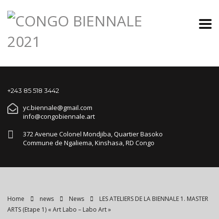
+243 85 518 3442
yc.biennale@gmail.com
info@congobiennale.art
372 Avenue Colonel Mondjiba, Quartier Basoko
Commune de Ngaliema, Kinshasa, RD Congo
Home
news
News
LES ATELIERS DE LA BIENNALE 1. MASTER
ARTS (Etape 1) « Art Labo – Labo Art »