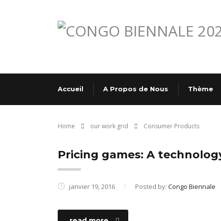
Accueil
A Propos de Nous
Thème
Home
our work grid
Consumer Products
Pricing games: A technolo
janvier 19, 2016
Posted by:
Congo Biennale
read more