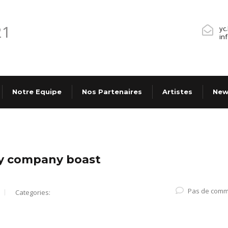
yc
in
Notre Equipe
Nos Partenaires
Artistes
New
gy company boast
Pas de comm
Categories: